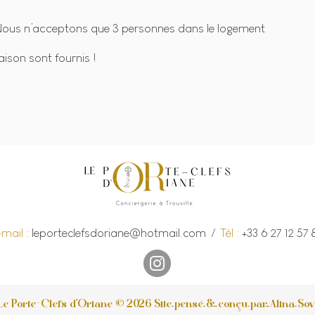
 Nous n’acceptons que 3 personnes dans le logement
aison sont fournis !
-mail
: l
eporteclefsdoriane@hotmail.com
/
Tél :
+33 6 27 12 57
Le Porte-Clefs d'Oriane © 2026
Site pensé & conçu par Alina So