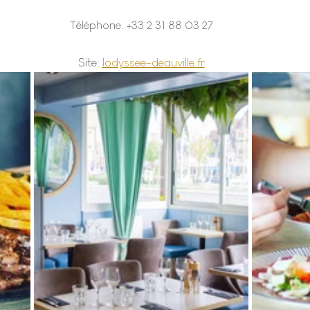
Téléphone: +33 2 31 88 03 27
Site: 
lodyssee-deauville.fr