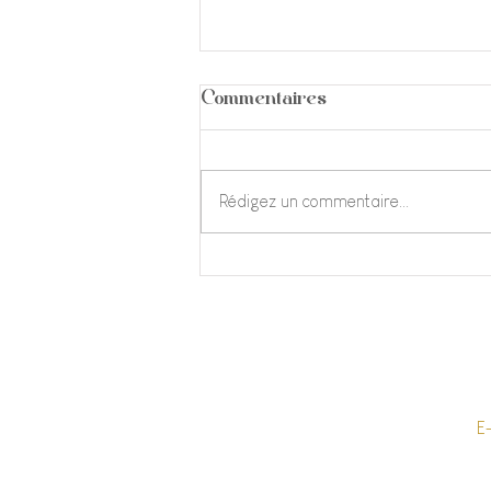
Commentaires
Les Ammonites
Rédigez un commentaire...
E