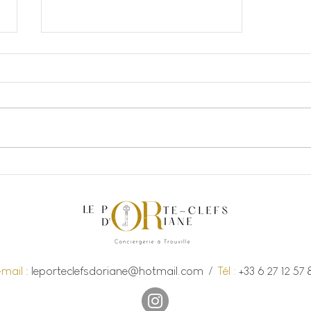
L'Equilibriste
-mail
: l
eporteclefsdoriane@hotmail.com
/
Tél :
+33 6 27 12 57