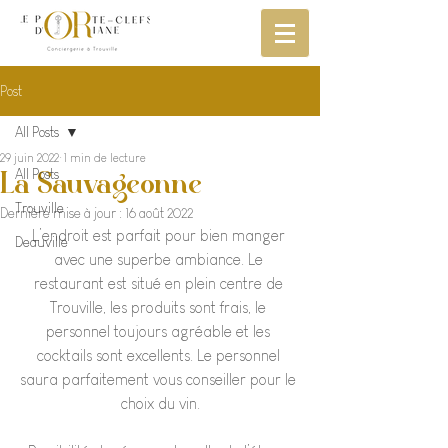
Post
All Posts
29 juin 2022
1 min de lecture
La Sauvageonne
All Posts
Trouville
Dernière mise à jour :
16 août 2022
L’endroit est parfait pour bien manger 
Deauville
avec une superbe ambiance. Le 
restaurant est situé en plein centre de 
Trouville, les produits sont frais, le 
personnel toujours agréable et les 
cocktails sont excellents. Le personnel 
saura parfaitement vous conseiller pour le 
choix du vin.